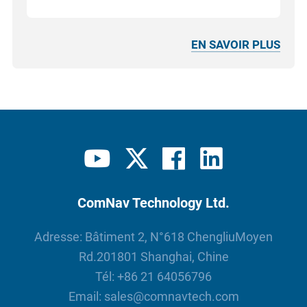
EN SAVOIR PLUS
ComNav Technology Ltd.
Adresse: Bâtiment 2, N°618 ChengliuMoyen
Rd.201801 Shanghai, Chine
Tél:
+86 21 64056796
Email:
sales@comnavtech.com