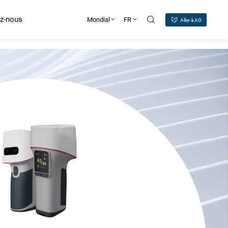
z-nous
Mondial
FR
Aller à AG