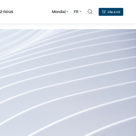
z-nous
Mondial
FR
Aller à AG