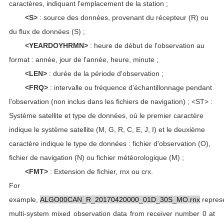
caractères, indiquant l'emplacement de la station ;
<S>
: source des données, provenant du récepteur (R) ou
du flux de données (S) ;
<YEARDOYHRMN>
: heure de début de l'observation au
format : année, jour de l'année, heure, minute ;
<LEN>
: durée de la période d'observation ;
<FRQ>
: intervalle ou fréquence d'échantillonnage pendant
l'observation (non inclus dans les fichiers de navigation) ; <ST> :
Système satellite et type de données, où le premier caractère
indique le système satellite (M, G, R, C, E, J, I) et le deuxième
caractère indique le type de données : fichier d'observation (O),
fichier de navigation (N) ou fichier météorologique (M) ;
<FMT>
: Extension de fichier, rnx ou crx.
For
example,
ALGO00CAN_R_20170420000_01D_30S_MO.rnx
repres
multi-system mixed observation data from receiver number 0 at