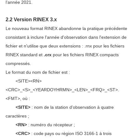
l’année 2021.
2.2 Version RINEX 3.x
Le nouveau format RINEX abandonne la pratique précédente
consistant à inclure l'année d'observation dans l'extension de
fichier et n'utilise que deux extensions : .rnx pour les fichiers
RINEX standard et
.crx
pour les fichiers RINEX compacts
compressés.
Le format du nom de fichier est :
<SITE><RN>
<CRC>_<S>_<YEARDOYHRMN>_<LEN>_<FRQ>_<ST>.
<FMT>, où :
<SITE>
: nom de la station d'observation à quatre
caractères ;
<RN>
: numéro du récepteur ;
<CRC>
: code pays ou région ISO 3166-1 à trois