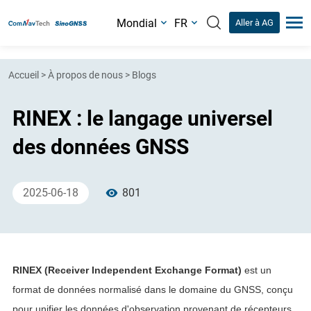
Mondial
FR
Aller à AG
Accueil
>
À propos de nous
>
Blogs
RINEX : le langage universel
des données GNSS
2025-06-18
801
RINEX (Receiver Independent Exchange Format)
est un
format de données normalisé dans le domaine du GNSS, conçu
pour unifier les données d'observation provenant de récepteurs