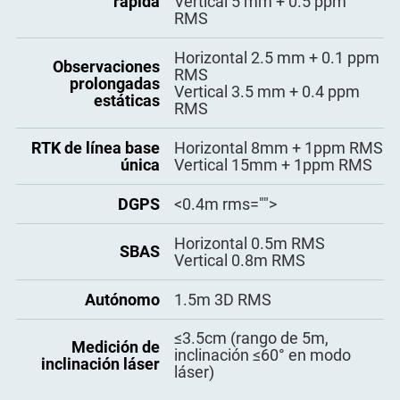
rápida
Vertical 5 mm + 0.5 ppm
Consumo de
datos de corrección
GPS), CMR+ (solo GPS)
1.8 W
RMS
energía
- ASCII: NMEA-0183 GSV,
Horizontal 2.5 mm + 0.1 ppm
Tiempo de trabajo
16 h
Observaciones
RMC, HDT, GGA, GSA, ZDA,
RMS
prolongadas
Salida de datos de
VTG, GST; PTNL, PJK; PTNL,
Vertical 3.5 mm + 0.4 ppm
estáticas
Interfaz
Tipo-C
posición
AVR; PTNL, GGK
RMS
- Binario ComNav actualizado
a 20 Hz
Memoria
4 GB
RTK de línea base
Horizontal 8mm + 1ppm RMS
única
Vertical 15mm + 1ppm RMS
DGPS
<0.4m rms="">
Horizontal 0.5m RMS
SBAS
Vertical 0.8m RMS
Autónomo
1.5m 3D RMS
≤3.5cm (rango de 5m,
Medición de
inclinación ≤60° en modo
inclinación láser
láser)