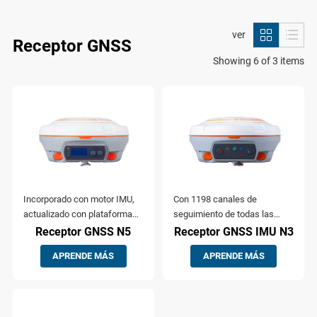
ver
Receptor GNSS
Showing 6 of 3 items
Incorporado con motor IMU,
Con 1198 canales de
actualizado con plataforma
seguimiento de todas las
K8 para seguimiento de
constelaciones en
Receptor GNSS N5
Receptor GNSS IMU N3
constelaciones completas, y
funcionamiento y
APRENDE MÁS
APRENDE MÁS
equipado con UHF de largo
planificadas, UHF mejorado
alcance, pantalla OLED fácil
para un rango de trabajo de
de usar, batería de Li de
hasta 15 km, IMU de alta
6800mAh, el receptor GNSS
precisión mejorada y más de