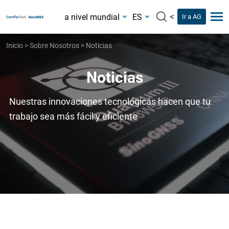
<
a nivel mundial
ES
Ir a AG
Inicio
>
Sobre Nosotros
>
Noticias
Noticias
Nuestras innovaciones tecnológicas hacen que tu
trabajo sea más fácil y eficiente
Noticias