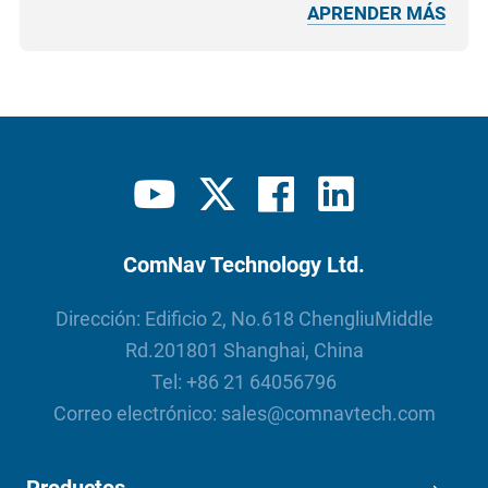
APRENDER MÁS
ComNav Technology Ltd.
Dirección: Edificio 2, No.618 ChengliuMiddle
Rd.201801 Shanghai, China
Tel:
+86 21 64056796
Correo electrónico:
sales@comnavtech.com