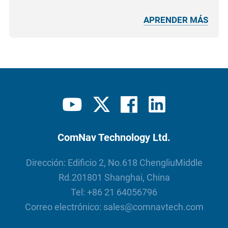
APRENDER MÁS
ComNav Technology Ltd.
Dirección: Edificio 2, No.618 ChengliuMiddle
Rd.201801 Shanghai, China
Tel:
+86 21 64056796
Correo electrónico:
sales@comnavtech.com