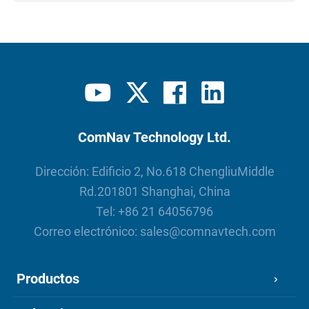
ComNav Technology Ltd.
Dirección: Edificio 2, No.618 ChengliuMiddle
Rd.201801 Shanghai, China
Tel:
+86 21 64056796
Correo electrónico:
sales@comnavtech.com
Productos