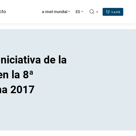
cto
<
a nivel mundial
ES
Ir a AG
iciativa de la
en la 8ª
na 2017