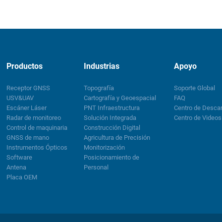
Productos
Industrias
Apoyo
Receptor GNSS
Topografía
Soporte Global
USV&UAV
Cartografía y Geoespacial
FAQ
Escáner Láser
PNT Infraestructura
Centro de Desca
Radar de monitoreo
Solución Integrada
Centro de Videos
Control de maquinaria
Construcción Digital
GNSS de mano
Agricultura de Precisión
Instrumentos Ópticos
Monitorización
Software
Posicionamiento de
Antena
Personal
Placa OEM