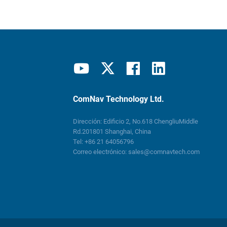
ComNav Technology Ltd.
Dirección: Edificio 2, No.618 ChengliuMiddle
Rd.201801 Shanghai, China
Tel:
+86 21 64056796
Correo electrónico:
sales@comnavtech.com