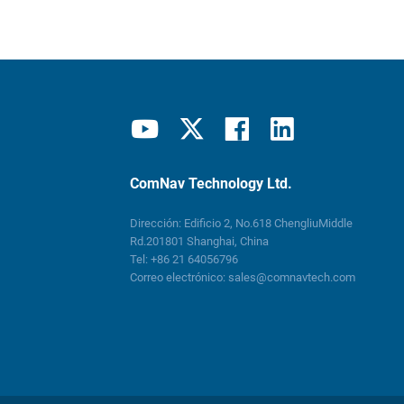
ComNav Technology Ltd.
Dirección: Edificio 2, No.618 ChengliuMiddle
Rd.201801 Shanghai, China
Tel:
+86 21 64056796
Correo electrónico:
sales@comnavtech.com