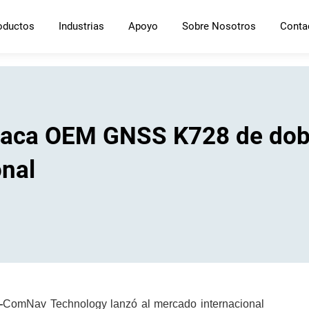
oductos
Industrias
Apoyo
Sobre Nosotros
Conta
laca OEM GNSS K728 de dobl
nal
—
ComNav Technology lanzó al mercado internacional