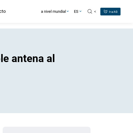
cto
<
a nivel mundial
ES
Ir a AG
e antena al