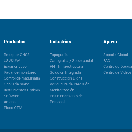
Productos
Industrias
Apoyo
Receptor GNSS
Topografía
Soporte Global
USV&UAV
Cartografía y Geoespacial
FAQ
Escáner Láser
PNT Infraestructura
Centro de Desca
Radar de monitoreo
Solución Integrada
Centro de Videos
Control de maquinaria
Construcción Digital
GNSS de mano
Agricultura de Precisión
Instrumentos Ópticos
Monitorización
Software
Posicionamiento de
Antena
Personal
Placa OEM