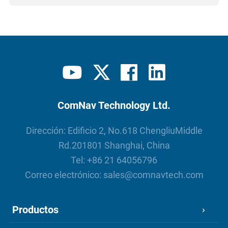
ComNav Technology Ltd.
Dirección: Edificio 2, No.618 ChengliuMiddle
Rd.201801 Shanghai, China
Tel:
+86 21 64056796
Correo electrónico:
sales@comnavtech.com
Productos