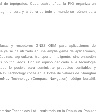
al de topógrafos. Cada cuatro años, la FIG organiza un
 agrimensura y la tierra de todo el mundo se reúnen para
placas y receptores GNSS OEM para aplicaciones de
gía ya se ha utilizado en una amplia gama de aplicaciones,
uinas, agricultura, transporte inteligente, sincronización
as no tripulados. Con un equipo dedicado a la tecnología
o lo posible para suministrar productos confiables y
mNav Technology cotiza en la Bolsa de Valores de Shanghái
omNav Technology (Compass Navigation), código bursátil:
omNav Technology Ltd., registrada en la República Popular