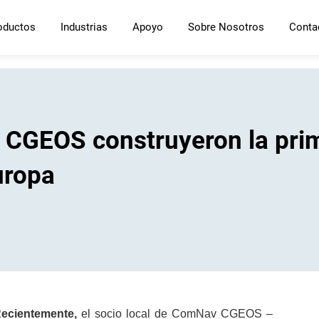
oductos
Industrias
Apoyo
Sobre Nosotros
Conta
 CGEOS construyeron la prim
uropa
Recientemente,
el socio local de ComNav CGEOS –