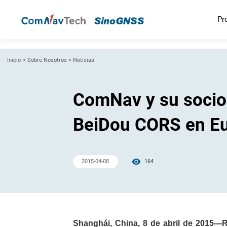
Pr
Inicio
>
Sobre Nosotros
>
Noticias
ComNav y su socio
BeiDou CORS en E
2015-04-08
164
Shanghái, China, 8 de abril de 2015—