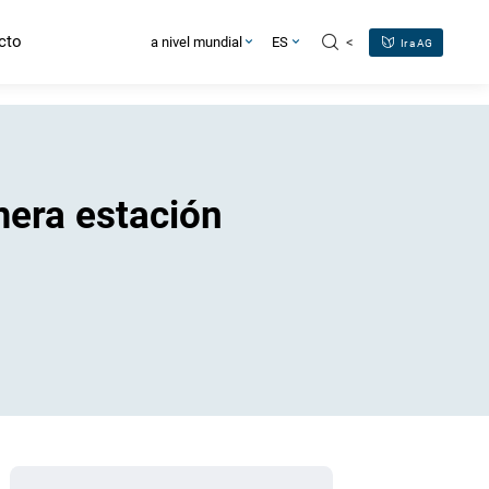
cto
<
a nivel mundial
ES
Ir a AG
era estación