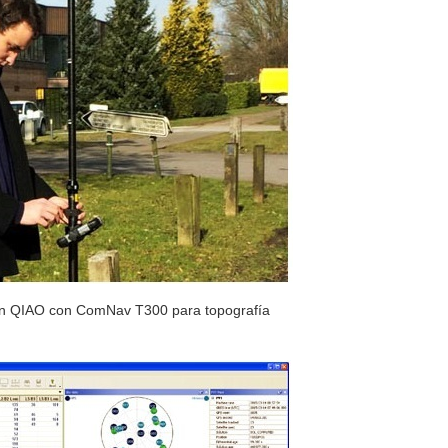
ión QIAO con ComNav T300 para topografía