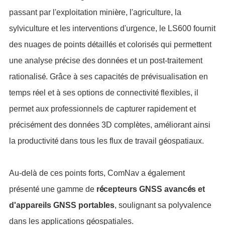
è
passant par l'exploitation mini
re, l'agriculture, la
sylviculture et les interventions d'urgence, le LS600 fournit
é
é
é
des nuages de points d
taill
s et coloris
s qui permettent
é
é
une analyse pr
cise des donn
es et un post-traitement
é
à
é
é
rationalis
. Grâce
ses capacit
s de pr
visualisation en
é
à
é
temps r
el et
ses options de connectivit
flexibles, il
permet aux professionnels de capturer rapidement et
é
é
é
è
é
pr
cis
ment des donn
es 3D compl
tes, am
liorant ainsi
é
é
la productivit
dans tous les flux de travail g
ospatiaux.
à
é
Au-del
de ces points forts, ComNav a
galement
é
é
é
é
pr
sent
une gamme de
r
cepteurs GNSS avanc
s et
d'appareils GNSS portables
, soulignant sa polyvalence
é
dans les applications g
ospatiales.