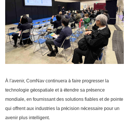
à
À l'avenir, ComNav continuera
faire progresser la
é
à é
é
technologie g
ospatiale et
tendre sa pr
sence
mondiale, en fournissant des solutions fiables et de pointe
é
é
qui offrent aux industries la pr
cision n
cessaire pour un
avenir plus intelligent.