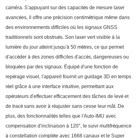
é
caméra. S'appuyant sur des capacit
s de mesure laser
é
é
é
ê
avanc
es, il offre une pr
cision centim
trique m
me dans
ù
des environnements difficiles o
les signaux GNSS
é
à
traditionnels sont obstru
s. Son laser vert visible
la
è
à
è
lumi
re du jour atteint jusqu'
50 m
tres, ce qui permet
é
à
è
d'acc
der
des zones difficiles d'acc
s, dangereuses ou
é
é
bloqu
es par des signaux. Équip
d'une fonction de
é
rep
rage visuel, l'appareil fournit un guidage 3D en temps
é
à
r
el grâce
une interface intuitive, permettant aux
é
é
op
rateurs d'effectuer efficacement des tâches de lev
et
é
à
é
de trac
sans avoir
r
ajuster sans cesse leur mât. De
é
plus, des fonctionnalit
s telles que l'Auto-IMU avec
à
°
é
compensation d'inclinaison
120
, le suivi multifr
quence
à
è
constellation compl
te avec 1668 canaux et le Super