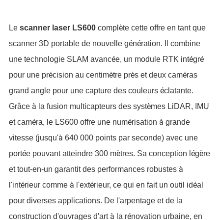
è
Le
scanner laser LS600
compl
te cette offre en tant que
é
é
scanner 3D portable de nouvelle g
n
ration. Il combine
é
é
é
une technologie SLAM avanc
e, un module RTK int
gr
é
è
è
é
pour une pr
cision au centim
tre pr
s et deux cam
ras
é
grand angle pour une capture des couleurs
clatante.
à
è
Grâce
la fusion multicapteurs des syst
mes LiDAR, IMU
é
é
à
et cam
ra, le LS600 offre une num
risation
grande
à
vitesse (jusqu'
640 000 points par seconde) avec une
é
è
é
è
port
e pouvant atteindre 300 m
tres. Sa conception l
g
re
à
et tout-en-un garantit des performances robustes
é
à
é
é
l'int
rieur comme
l'ext
rieur, ce qui en fait un outil id
al
pour diverses applications. De l'arpentage et de la
à
é
construction d'ouvrages d'art
la r
novation urbaine, en