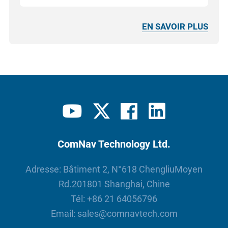
EN SAVOIR PLUS
ComNav Technology Ltd.
Adresse: Bâtiment 2, N°618 ChengliuMoyen
Rd.201801 Shanghai, Chine
Tél:
+86 21 64056796
Email:
sales@comnavtech.com