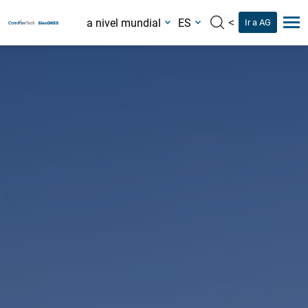
<
a nivel mundial
ES
Ir a AG