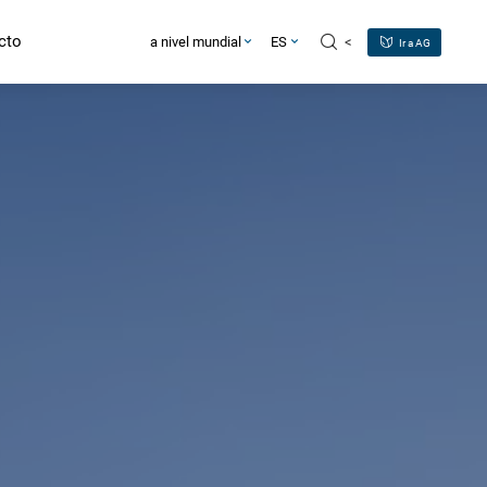
cto
<
a nivel mundial
ES
Ir a AG