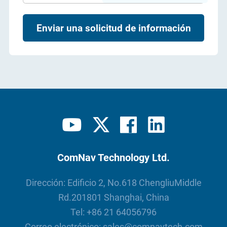
Enviar una solicitud de información
ComNav Technology Ltd.
Dirección: Edificio 2, No.618 ChengliuMiddle
Rd.201801 Shanghai, China
Tel:
+86 21 64056796
Correo electrónico:
sales@comnavtech.com