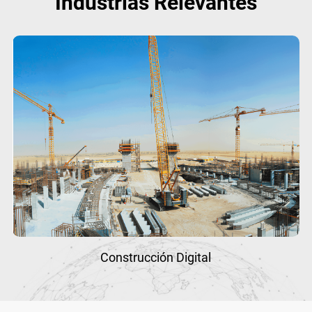
Industrias Relevantes
Botones del panel
2*botón de ajuste de la
de la tableta
retroiluminación
1*botón de función
Altavoces duales y micrófono
Audio en tableta
integrados
Cámara frontal de 8
Cámara de la
megapíxeles, cámara trasera
tableta
de 16 megapíxeles (opcional)
Dimensión AT360
Φ147×67,7mm
Conector AT360
Conector hembra TNC
Peso del AT360
≤500 g
Construcción Digital
Temperatura de
funcionamiento del
de -40 °C a +70 °C
AT360