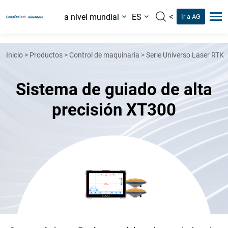
<
a nivel mundial
ES
Ir a AG
Inicio
>
Productos
>
Control de maquinaria
>
Serie Universo Laser RTK
Sistema de guiado de alta
precisión XT300