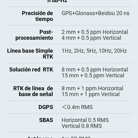
n dB-Hz
una caída de 1m sobre
macho SMA
- 1 entrada de evento
concreto
- 1 Reservado para WLAN y
Precisión de
GPS+Glonass+Beidou 20 ns
Bluetooth
tiempo
Consumo de
3.5 W
- 1 Conector de entrada de o
energía
scilador de marcador de fre
Post-
2 mm + 0.5 ppm Horizontal
cuencia
procesamiento
4 mm + 0.5 ppm Vertical
- 1 Conector de antena GPRS
Voltaje entrada
9.5-28 VDC, con protección
contra sobretensión
Línea base Simple
1Hz, 2Hz, 5Hz, 10Hz, 20Hz
1 conector TNC
Conector de antena GNSS
RTK
Baterías internas
7.4 V, 8800 mAh, Li-ion;
funcionamiento continuo
Módem 4G
- LTE-FDD: B1/B3/B5/B8
Solución red RTK
8 mm + 0.5 ppm Horizontal
durante 16 horas
-LTE-TDD: B34/B38/B39/B4
15 mm + 0.5 ppm Vertical
0/B41
- WCDMA: B1/B8
RTK de línea de
8 mm + 1 ppm Horizontal
- GSM: B3/B8
base de señal
15 mm + 1 ppm Vertical
Panel frontal de
4 teclas de flecha y botón de
DGPS
＜0.4m RMS
visualización
entrada de datos, botón de
encendido,botón de reinicio
y botón Esc Pantalla LCD
SBAS
Horizontal 0.5 RMS
que muestra el estado del
Vertical 0.8 RMS
receptor