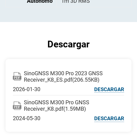
Autónomo
1m 3D RMS
Servidor web ComNav M300 Pro 2023
Software CRU
Datos de
RTCM 2.X, 3.X, RTCM3.2,
Descargar
corrección
CMR (solo GPS), CMR+(solo
Entrada/Salida:
GPS)
Salida datos de
ASCII: NMEA-0183: GSV, RM
posicionamiento
C, HDT, VHD, GGA, GSA, ZD
SinoGNSS M300 Pro 2023 GNSS
A, VTG, GST, PJK, PTNL
Receiver_K8_ES.pdf(206.55KB)
NMEA-0183 extendido: BDG
GA, GPNTR, GPCDT, GPHPR
2026-01-30
DESCARGAR
Observaciones
ComNav binario, BINEX, RTC
SinoGNSS M300 Pro GNSS
M, RINEX, compatible con lo
Receiver_K8.pdf(1.59MB)
s principales
Software CORS (VRS, FKP e i
2024-05-30
DESCARGAR
Max)