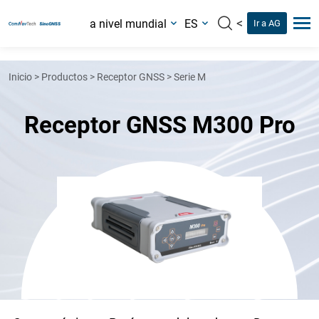
<
a nivel mundial
ES
Ir a AG
Inicio
>
Productos
>
Receptor GNSS
>
Serie M
Receptor GNSS M300 Pro