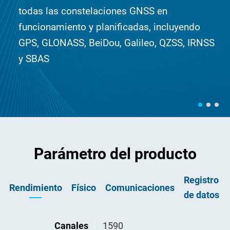
todas las constelaciones GNSS en
funcionamiento y planificadas, incluyendo
GPS, GLONASS, BeiDou, Galileo, QZSS, IRNSS
y SBAS
Parámetro del producto
Registro
Rendimiento
Físico
Comunicaciones
de datos
La función de grabación en bucle Loop
Tamaño(L × W ×
3 Puertos Lemo
Canales
1590
225 mm × 176 mm × 67 mm
Un puerto Lemo de 2 pines p