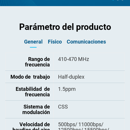
Parámetro del producto
General
Físico
Comunicaciones
Interfaz de E/S
Tamaño (con
Rango de
410-470 MHz
30×30×3mm
LGA 2×22 pines, paso de pin
frecuencia
conector)
Interfaz DTE-DCE
1.27mm 3 × LVCMOS 3.3V
Modo de trabajo
Peso
Half-duplex
8 g
Interfaz de antena
Conector hembra IPEX
Estabilidad de
Fuente de
1.5ppm
+3.3V ~ +3.6V CC
alimentación
frecuencia
Corriente de
Sistema de
CSS
< 2A
modulación
emisión
Potencia recibida
Velocidad de
500bps/ 11000bps/
50 mA
baudios del aire
12500bps/ 15500bps/