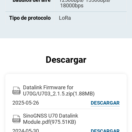
18000bps
Potencia emitida
0.5W/1W/2W
Tipo de protocolo
LoRa
Temperatura
-40℃ a +75℃
funcionamiento
Temperatura
-50℃ a +85℃
almacenamiento
Descargar
Datalink Firmware for
U70G/U703_2.1.5.zip(1.88MB)
2025-05-26
DESCARGAR
SinoGNSS U70 Datalink
Module.pdf(975.51KB)
2024-05-30
DESCARGAR