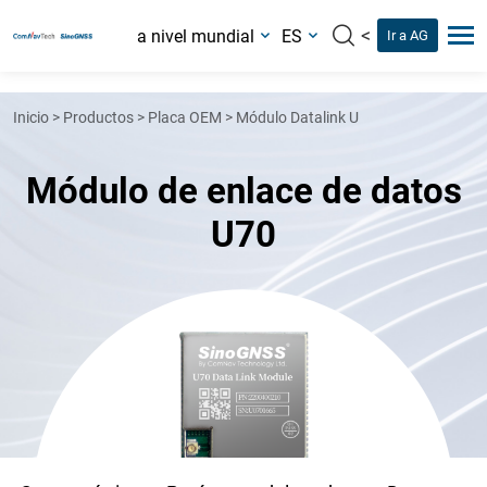
<
a nivel mundial
ES
Ir a AG
Inicio
>
Productos
>
Placa OEM
>
Módulo Datalink U
Módulo de enlace de datos
U70