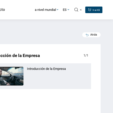
cto
<
a nivel mundial
ES
Ir a AG
Atrás
ucción de la Empresa
1
/
1
Introducción de la Empresa