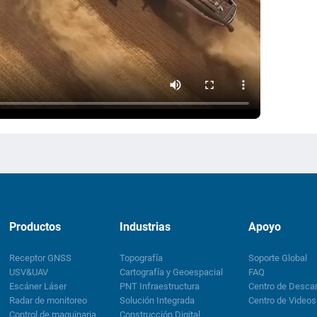
Productos
Industrias
Apoyo
Receptor GNSS
Topografía
Soporte Global
USV&UAV
Cartografía y Geoespacial
FAQ
Escáner Láser
PNT Infraestructura
Centro de Desca
Radar de monitoreo
Solución Integrada
Centro de Videos
Control de maquinaria
Construcción Digital