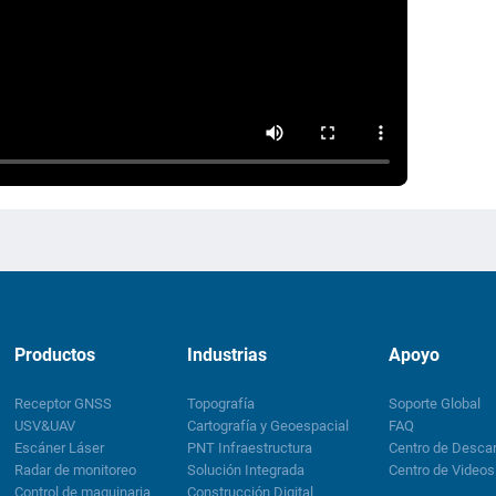
Productos
Industrias
Apoyo
Receptor GNSS
Topografía
Soporte Global
USV&UAV
Cartografía y Geoespacial
FAQ
Escáner Láser
PNT Infraestructura
Centro de Desca
Radar de monitoreo
Solución Integrada
Centro de Videos
Control de maquinaria
Construcción Digital