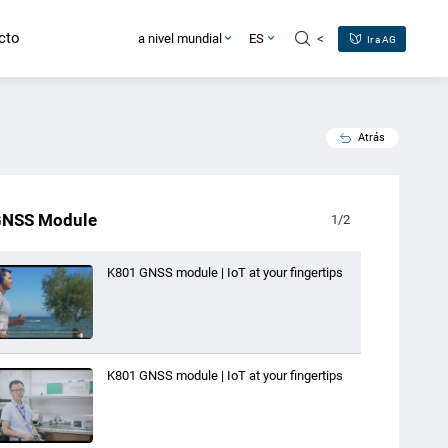
cto
<
a nivel mundial
ES
Ir a AG
Atrás
GNSS Module
1
/
2
K801 GNSS module | IoT at your fingertips
K801 GNSS module | IoT at your fingertips