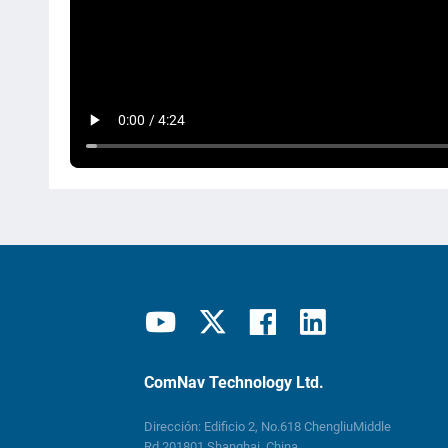
ComNav Technology Ltd.
Dirección: Edificio 2, No.618 ChengliuMiddle
Rd.201801 Shanghai, China