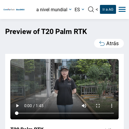
<
a nivel mundial
ES
Ir a AG
Preview of T20 Palm RTK
Atrás