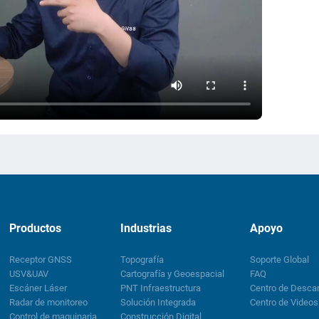
Productos
Industrias
Apoyo
Receptor GNSS
Topografía
Soporte Global
USV&UAV
Cartografía y Geoespacial
FAQ
Escáner Láser
PNT Infraestructura
Centro de Desca
Radar de monitoreo
Solución Integrada
Centro de Videos
Control de maquinaria
Construcción Digital