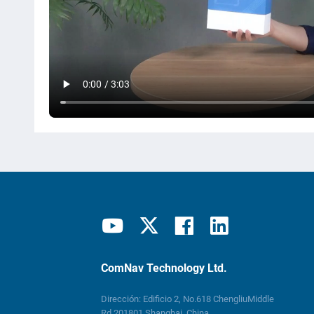
ComNav Technology Ltd.
Dirección: Edificio 2, No.618 ChengliuMiddle
Rd.201801 Shanghai, China