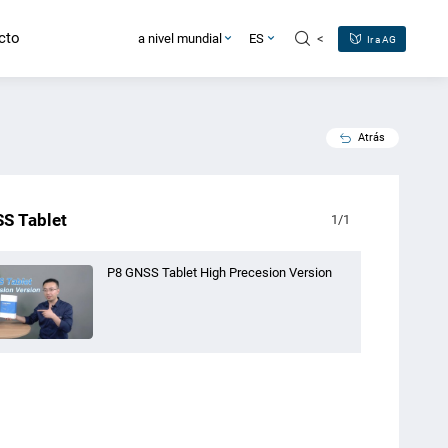
cto
<
a nivel mundial
ES
Ir a AG
Atrás
S Tablet
1
/
1
P8 GNSS Tablet High Precesion Version