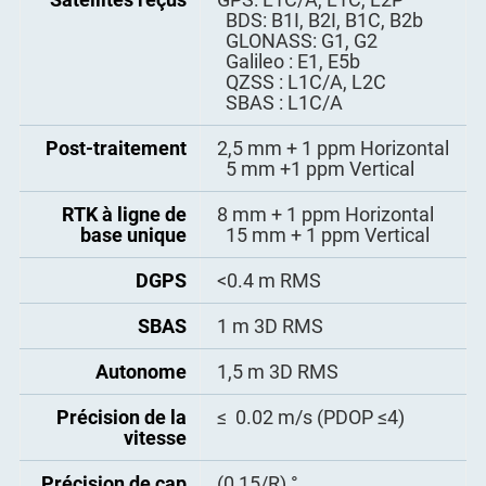
- Puissance de
BDS: B1I, B2I, B1C, B2b
transmission : réglable de
GLONASS: G1, G2
Matériau du
Alliage d'aluminium-
0,5 à 2 W
Galileo : E1, E5b
boîtier
magnésium
- Vitesses de transmission :
QZSS : L1C/A, L2C
19,2 kbps, 9,6 kbps
SBAS : L1C/A
Température de
-30 à +65°C
- protocole de transmission
fonctionnement
:
Post-traitement
2,5 mm + 1 ppm Horizontal
transmission transparente,
5 mm +1 ppm Vertical
Température de
-30 à +65°C
TT450S/
stockage
SOUTH/MAC
RTK à ligne de
8 mm + 1 ppm Horizontal
(module à longue
base unique
15 mm + 1 ppm Vertical
portéesuper- optionnel)
Étanche à la
IP67
poussière et à
DGPS
<0.4 m RMS
l'eau
Taux de sortie des
1Hz, 2Hz, 5Hz, 10Hz, 20Hz
données de
SBAS
1 m 3D RMS
positionnement
Humidité
100% entièrement scellé,
anti-condensation
Autonome
1,5 m 3D RMS
Protocole
RTCM2.x, RTCM3.x, CMR
d'entrée/sortie de
(GPS uniquement), CMR+
choc
Résiste à une chute de 2 m
correction
(GPS uniquement)
Précision de la
≤ 0.02 m/s (PDOP ≤4)
sur du béton
vitesse
Protocole
- ASCII : NMEA-0183 GGA,
Alimentation
DC 4,5~12V
d'entrée/sortie de
GSA, GSV, RMC, HDT, VHD,
Précision de cap
électrique
(0,15/R) °