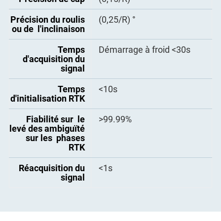
données
ZDA, VTG, GST, GLL ; PTNL,
PJK ; PTNL, AVR ; PTNL, GGK
Précision du roulis
Prise en charge
(0,25/R) °
Mise sous tension
- Binaire ComNav
ou de l'inclinaison
automatique
- Données BINEX : 0x00,
0x01-01, 0x01-02, 0x01-05,
Consommation
Temps
Démarrage à froid <30s
2,6W (valeur typique)
0x7d-00, 0x7e-00, 0x7f-05
d'acquisition du
électrique
signal
Interfaces de
1 port série et 1 port USB
communication
Temps
<10s
(connecteur Lemo à 7
d'initialisation RTK
broches)
Fiabilité sur le
>99.99%
levé des ambiguïté
sur les phases
RTK
Réacquisition du
<1s
signal