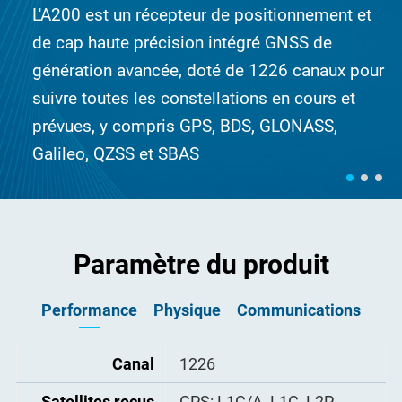
L'A200 est un récepteur de positionnement et
de cap haute précision intégré GNSS de
génération avancée, doté de 1226 canaux pour
suivre toutes les constellations en cours et
prévues, y compris GPS, BDS, GLONASS,
Galileo, QZSS et SBAS
Paramètre du produit
Performance
Physique
Communications
Lien de données
Dimensions
Canal
1226
460mm × 38mm × 58mm
Tx/Rx avec plage de
fréquence complète de
410-470 MHz
Satellites reçus
Poids
GPS: L1C/A, L1C, L2P
627g