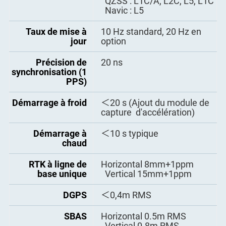
QZSS : L1C/A, L2C, L5, L1C
TDD : B38/B39/B40/B41
Navic : L5
WCDMA : B1/B2/B4/B5/B6
Boîtier
IP67
MHz
Taux de mise à
10 Hz standard, 20 Hz en
Tension d'entrée
9-36 VDC
jour
option
Protocole
RTCM2.X, RTCM3.X, CMR
d'entrée/sortie de
Consommation
2.6 W maximum
Précision de
20 ns
correction
électrique
synchronisation (1
PPS)
Protocole
- ASCII: NMEA-0183 GSV,
Consommation de
≤1 A maximum
d'entrée/sortie de
VTG, GST; PTNL, PJK; PTN
courant
Démarrage à froid
＜20 s (Ajout du module de
données
- Mise à jour binaire Com
capture d'accélération)
Protection contre
Oui
l'inversion de
Démarrage à
＜10 s typique
polarité
chaud
RTK à ligne de
Horizontal 8mm+1ppm
base unique
Vertical 15mm+1ppm
DGPS
＜0,4m RMS
SBAS
Horizontal 0.5m RMS
Vertical 0.8m RMS