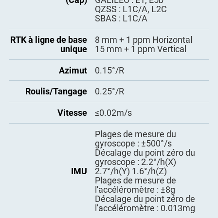
Température de
QZSS : L1C/A, L2C
-55℃~+85℃
- LTE-FDD : B1/B2/B3/B4/B5/
stockage
SBAS : L1C/A
B7/B8/B12/B13/B18/B19/B2
0/B25/B26/B28
Étanche &
RTK à ligne de base
8 mm + 1 ppm Horizontal
IP67
- LTE-TDD : B38/B39/B40/B4
Antipoussière
Modem 4G
unique
15 mm + 1 ppm Vertical
1
- WCDMA : B1/B2/B4/B5/B6/
Tension
DC9-36V
B8/B19
Azimut
0.15°/R
- GSM : B2/B3/B5/B8
Consommation
<5W
Roulis/Tangage
0.25°/R
d'énergie
Protocoles
TCP/IP, Ntrip, JT808
Vitesse
≤0.02m/s
Test de chute
survit à une chute de 1m
Bluetooth
4.1
Plages de mesure du
USB
2.0
gyroscope : ±500°/s
Décalage du point zéro du
LED d'alimentation*1
gyroscope : 2.2°/h(X)
LED INS*1
IMU
2.7°/h(Y) 1.6°/h(Z)
LEDs
LED satellite*1
Plages de mesure de
LED 4G*1
l'accéléromètre : ±8g
Décalage du point zéro de
l'accéléromètre : 0.013mg