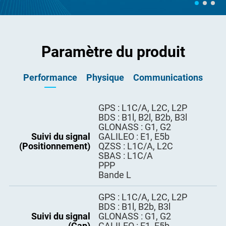
Paramètre du produit
Performance
Physique
Communications
Données de correc
151.2mm x 103.7mm x
GPS : L1C/A, L2C, L2P
Taille
RTCM2.X, RTCM3.X
tion I/O
27.9mm
BDS : B1l, B2l, B2b, B3l
GLONASS : G1, G2
Suivi du signal
GALILEO : E1, E5b
Poids
<300g
NMEA-0183 : GSV, RMC, HD
(Positionnement)
QZSS : L1C/A, L2C
T, GGA, GSA, ZDA, VTG, GST;
Sortie de données
SBAS : L1C/A
HEADING, GPYBM
Matériau
Alliage d'aluminium
PPP
Données INS : 2364&2365
Bande L
Mémoire
8G
Fréquences de
1 Hz, 2 Hz, 5 Hz, 10 Hz, 20
GPS : L1C/A, L2C, L2P
sortie de données
Hz, 50 Hz, 100 Hz
Température de
-40℃~+75℃
BDS : B1l, B2b, B3l
fonctionnement
Suivi du signal
GLONASS : G1, G2
LAN
10/100 Mbps
(Cap)
GALILEO : E1, E5b