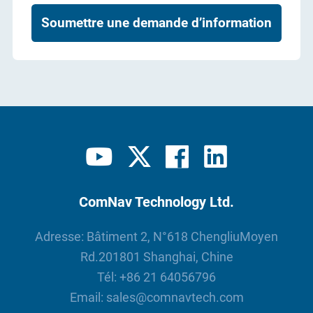
Soumettre une demande d’information
ComNav Technology Ltd.
Adresse: Bâtiment 2, N°618 ChengliuMoyen
Rd.201801 Shanghai, Chine
Tél:
+86 21 64056796
Email:
sales@comnavtech.com