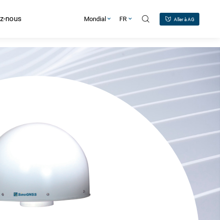
z-nous
Mondial
FR
Aller à AG